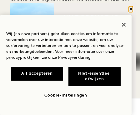
door middel van uitgestelde evenementen een
Sluit
WAT BRENGT JE
gelijkwaardige waarde te bieden. Bedankt voor uw
NAAR HANALEI
begrip.
BAY?
Wij (en onze partners) gebruiken cookies om informatie te
verzamelen over uw interactie met onze website, om uw
surfervaring te verbeteren en aan te passen, en voor analyse-
Wellness
en marketingdoeleinden. Voor meer informatie over onze
privacypraktijken, zie onze
Privacyverklaring
Golf
BOEK DE ERVARING
Romantiek
All accepteren
Niet-essentieel
afwijzen
Tijd met het
MEER AANBIEDINGEN EN
gezin
Cookie-instellingen
ERVARINGEN
BESCHIKBAARHEID CONTROLEREN
Avontuur
ALL BEKIJKEN
SLAAP