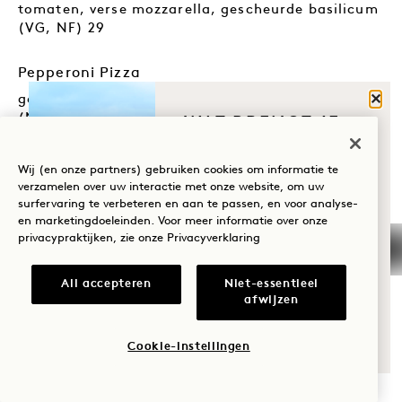
tomaten, verse mozzarella, gescheurde basilicum
(VG, NF) 29
Pepperoni Pizza
Sluit
gesneden pepperoni, versnipperde mozzarella
WAT BRENGT JE
(NF) 34
NAAR HANALEI
Hulihuli Pizza
BAY?
Wij (en onze partners) gebruiken cookies om informatie te
verzamelen over uw interactie met onze website, om uw
bbq kip, mozzarella, witte cheddar,
surfervaring te verbeteren en aan te passen, en voor analyse-
Wellness
gekarameliseerde uien, appelhout gerookt spek,
en marketingdoeleinden. Voor meer informatie over onze
Hawaiiaanse BBQ saus (NF) 32
privacypraktijken, zie onze
Privacyverklaring
Golf
Dagelijkse Pizza Special
Romantiek
All accepteren
Niet-essentieel
handgebakken pizzadeeg, toppings van de dag MP
afwijzen
Tijd met het
Tuin van Kauaʻi
gezin
Cookie-instellingen
champignons, rode paprika, tomaten, aubergine,
Avontuur
basilicum, mozzarella (veganistische kaas