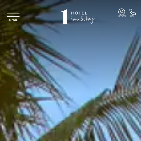
Overslaan naar hoofdinhoud
LEDEN
BEL
MENU