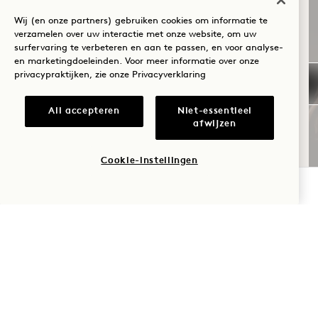
NAAR HANALEI
BAY?
Wij (en onze partners) gebruiken cookies om informatie te
ENDLESS HORIZONS,
verzamelen over uw interactie met onze website, om uw
SUITES-EDITIE
surfervaring te verbeteren en aan te passen, en voor analyse-
Wellness
en marketingdoeleinden. Voor meer informatie over onze
privacypraktijken, zie onze
Privacyverklaring
Golf
WAT JE KRIJGT
Dagelijks resorttegoed ter waarde van $
Romantiek
All accepteren
Niet-essentieel
300
afwijzen
Flexibele annuleringsvoorwaarden
Tijd met het
gezin
Cookie-instellingen
BESCHIKBAARHEID CONTROLEREN
Avontuur
NaN / 14