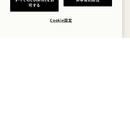
熱帯のティキ
可する
バカルディ・シルバー・ラム、ジンジャー・ファレルナ
ム、グラン・マルニエ、ブラックチェリー、ライム、ア
Cookie設定
ーモンド 25
エスプレッソ・マティーニ
ケテル・ワン・ウォッカ、コーヒーリキュール、エスプ
レッソ豆 25
マインドフル・ミクソロジー
コスタ・ブラバ
オピウス・アルベイド、ブラッドオレンジ、青リンゴ、
ミント フレンチ・ブルーム N/A シャンパーニュ 16
カ・フルラン プロセッコ 4
ヘンドリックス・ジン 5
ダイム・ローラ