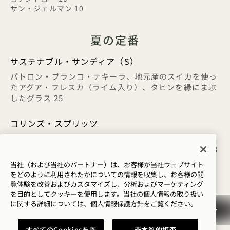
サン・ジェルマン 10
夏の定番
サステナブル・サンディア（S）
パトロン・ブランコ・テキーラ、地元産のスイカを使っ
たアグア・フレスカ（ライム入り）、タヒンを縁にまぶ
したグラス 25
コリンズ・スプリッツ
パイナップル風味のアペロール、カ・フルランのプロセ
ッコ、フィーバー・ツリーのクラブソーダ、オレンジ23
当社（および当社のパートナー）は、お客様が当社ウェブサイト
ポメロ・パロマ (S)
をどのように利用されたかについての情報を収集し、お客様の閲
覧体験を改善およびカスタマイズし、分析およびマーケティング
ドス・オムブレス・メスカル、ラマゾッティ・ロサー
を目的としてクッキーを使用します。当社の個人情報の取り扱い
ト、アーモンド、ライム風味のスモークチリ、フィーバ
に関する詳細については、
個人情報保護方針を
ご覧ください。
ーツリー・グレープフルーツソーダ 25
すべてのCookiesを許
非本質的拒否