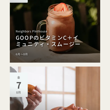
Neighbors Plnthouse
GOOPのビタミンC＋イ
ミュニティ・スムージー
6月～8月
金
7
8月