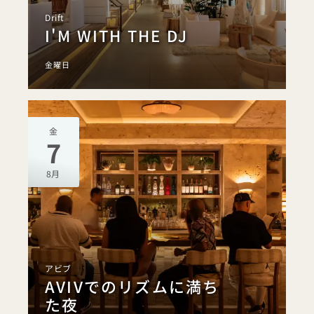
Drift
I'M WITH THE DJ
金曜日
金
7
8月
アビブ
AVIVでのリズムに満ち
た夜