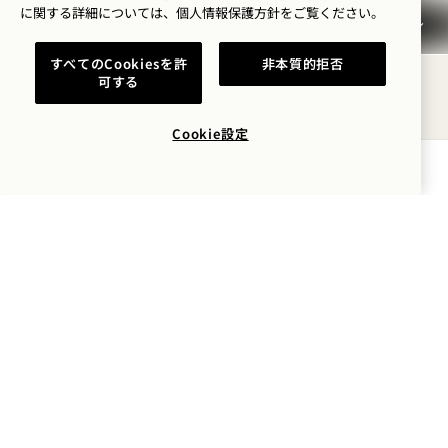
に関する詳細については、
個人情報保護方針を
ご覧ください。
土
すべてのCookiesを許
非本質的拒否
8
可する
8
Cookie設定
空室状況を確認する
センタープール（雨天時はロビー）
ブックマークバー
8月8日
土