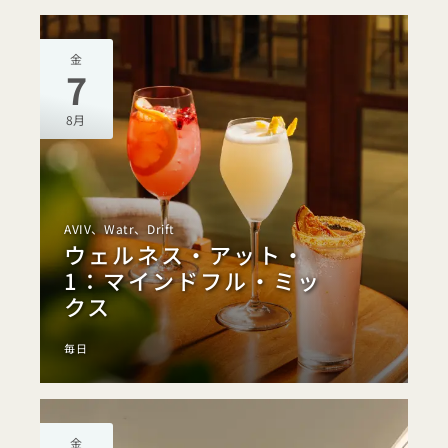
金
7
8月
AVIV、Watr、Drift
ウェルネス・アット・
1：マインドフル・ミッ
クス
毎日
金