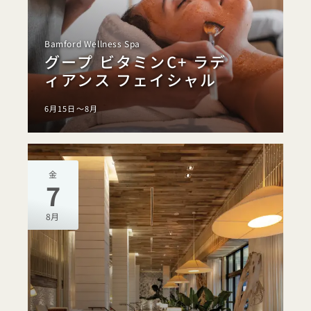
Bamford Wellness Spa
グープ ビタミンC+ ラデ
ィアンス フェイシャル
6月15日～8月
金
7
8月