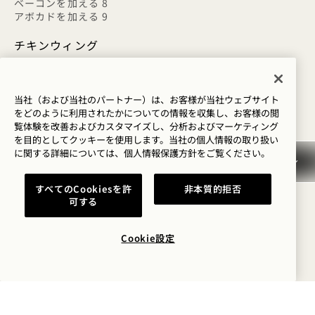
ベーコンを加える 8
アボカドを加える 9
チキンウィング
ランチ、ブルーチーズドレッシング、クルーダイト 27
バーベキュー
バッファロー
当社（および当社のパートナー）は、お客様が当社ウェブサイト
スイート＋チリ・コリアンダー
をどのように利用されたかについての情報を収集し、お客様の閲
覧体験を改善およびカスタマイズし、分析およびマーケティング
を目的としてクッキーを使用します。当社の個人情報の取り扱い
シグネチャーヘルシーボウル
に関する詳細については、
個人情報保護方針を
ご覧ください。
ペルー風マリネグリルチキンボウル
すべてのCookiesを許
非本質的拒否
可する
アボカド、ブロッコリー、ラス・エル・ハノウト・クレ
マ、キヌア＋玄米 31
Cookie設定
グルテンフリー
乳製品不使用
エビのハーブ焼き丼
アボカド、ブロッコリー、ラス・エル・ハノウト・クレ