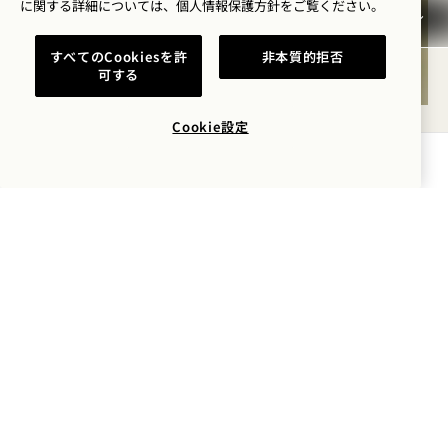
に関する詳細については、
個人情報保護方針を
ご覧ください。
すべてのCookiesを許
非本質的拒否
可する
Cookie設定
PLNTHOUSE
空室状況を確認する
どんなお食事にも対応できる地元産のオーガニック
料理で栄養を補給してください。お持ち帰りでも、
プールサイドでのお食事でも、テラスでのリラック
スタイムでも、Plnthouse 完璧なSouth Beach 隠
れ家です。
PLNTHOUSE
詳細はこちら