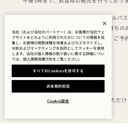
午後5時まで、飲食物の販売を行っており
ロゼワイン1本プレゼント
― シングルパ
にロゼワイン1本、ダブルパスをお持ちの
当社（および当社のパートナー）は、お客様が当社ウェ
ンパン1本をお楽しみいただけます。ご予
ブサイトをどのように利用されたかについての情報を収
集し、お客様の閲覧体験を改善およびカスタマイズし、
です。
分析およびマーケティングを目的としてクッキーを使用
します。当社の個人情報の取り扱いに関する詳細につい
ては、
個人情報保護方針を
ご覧ください。
フルーツ入りウォーター（無料）
すべてのCookiesを許可する
無料の日焼け止め
非本質的拒否
有料のバレーパーキングをご利用いただけ
Cookie設定
勧めします。
料金には19％のサービス料と消費税が含