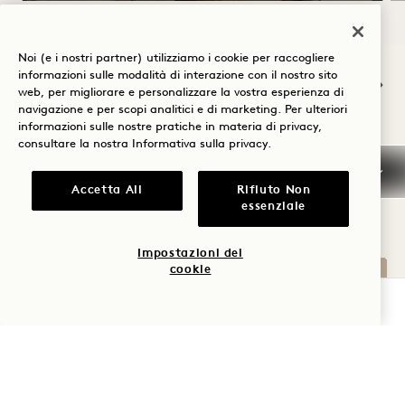
NaN / 11
Noi (e i nostri partner) utilizziamo i cookie per raccogliere
informazioni sulle modalità di interazione con il nostro sito
web, per migliorare e personalizzare la vostra esperienza di
navigazione e per scopi analitici e di marketing. Per ulteriori
informazioni sulle nostre pratiche in materia di privacy,
consultare la nostra
Informativa sulla privacy
.
ALTRE STANZE CHE
Accetta All
Rifiuto Non
POTREBBERO PIACERVI
essenziale
Impostazioni dei
cookie
VERIFICA LA DISPONIBILITÀ