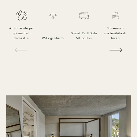
Amichevole per
Materasso
gli animali
Smart TV HD da
sostenibile di
B
domestici
WiFi gratuito
50 pollici
lusso
l
1 / 15