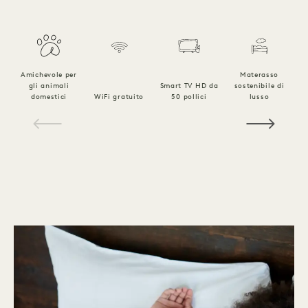
Amichevole per
Materasso
gli animali
Smart TV HD da
sostenibile di
B
domestici
WiFi gratuito
50 pollici
lusso
l
1 / 15