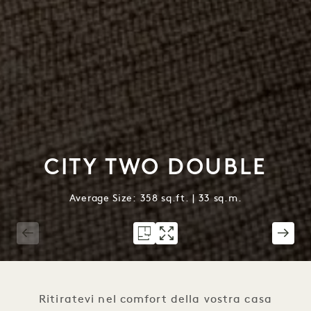
CITY TWO DOUBLE
Average Size: 358 sq.ft. | 33 sq.m.
1 / 3
Ritiratevi nel comfort della vostra casa