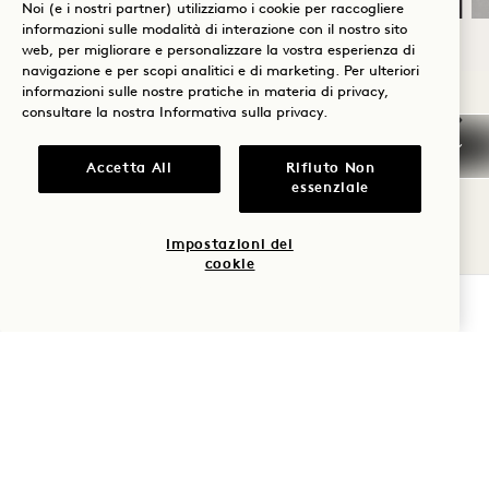
Noi (e i nostri partner) utilizziamo i cookie per raccogliere
informazioni sulle modalità di interazione con il nostro sito
web, per migliorare e personalizzare la vostra esperienza di
navigazione e per scopi analitici e di marketing. Per ulteriori
NaN / 11
informazioni sulle nostre pratiche in materia di privacy,
consultare la nostra
Informativa sulla privacy
.
Accetta All
Rifiuto Non
essenziale
ALTRE STANZE CHE
Impostazioni dei
POTREBBERO PIACERVI
cookie
VERIFICA LA DISPONIBILITÀ