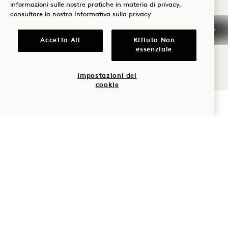
informazioni sulle nostre pratiche in materia di privacy,
Carte di credito
consultare la nostra
Informativa sulla privacy
.
Accetta All
Rifiuto Non
Arrivo
essenziale
anticipato/Partenza
posticipata
Impostazioni dei
cookie
Tasse e imposte
VERIFICA LA DISPONIBILITÀ
Animale domestico
Parcheggio
Domande frequenti