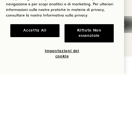
navigazione e per scopi analitici e di marketing. Per ulteriori
informazioni sulle nostre pratiche in materia di privacy,
Snack e bevande
consultare la nostra
Informativa sulla privacy
.
analcoliche del
Noleggio
minibar in
Credito
biciclette
Servizio di
I
omaggio
alberghiero
gratuito
lavanderia
d
Accetta All
Rifiuto Non
essenziale
1 / 26
Impostazioni dei
cookie
PRENOTA ORA
Dettagli sulla politica