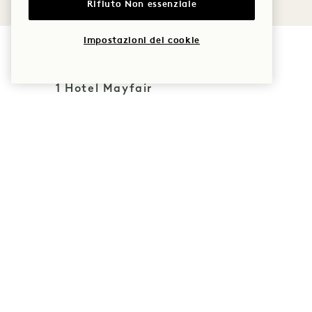
Rifiuto Non essenziale
Impostazioni dei cookie
1 Hotel Mayfair
3 Berkeley Street
Politiche
Londra
Animali domestici
W1J 8DL
Accessibilità
Regno Unito
Stampa
Hotel:
Domande
+44 20 3988 0055
frequenti
Prenotazioni:
+44 800 023
4406
+1 844 808 8111