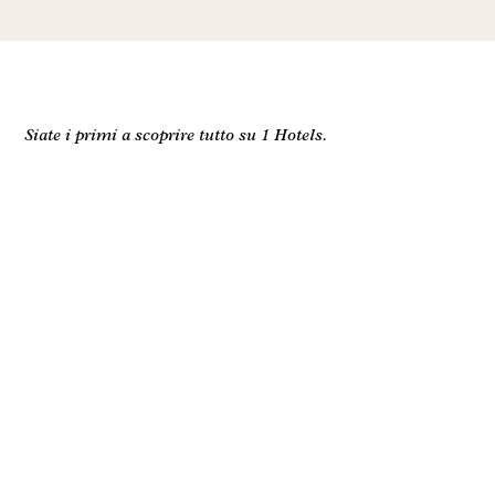
Siate i primi a scoprire tutto su 1 Hotels.
Nome
Cognome
Email
Accetto i
termini e le condizioni
e l'
informativa sulla
privacy*
.
Accordati