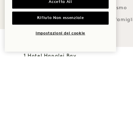
Accetta All
Romanticismo
Rifiuto Non essenziale
Tempo in famigl
Avventura
Impostazioni dei cookie
1 Hotel Hanalei Bay
5520 Ka Haku Rd
Politiche
Princeville, Kauaʻi
,
Animali
HI
96722
domestici
Stati Uniti
Accessibilità
d'America
Stampa
Hotel:
Domande
+1 808 826 9644
frequenti
Ritiri benessere:
Unisciti al