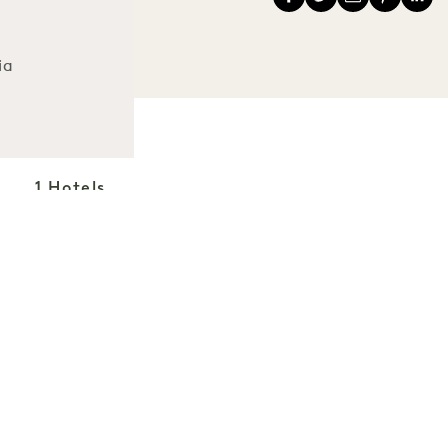
ia
1 Hotels
Le nostre sedi
Mission
La nostra storia
Unisciti al nostro
Sostenibilità
team
The Field Guide
1 Homes
Stampa
Sviluppo
Acquista
Contatto
Goodthings