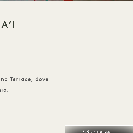
AʻI
lina Terrace, dove
nia.