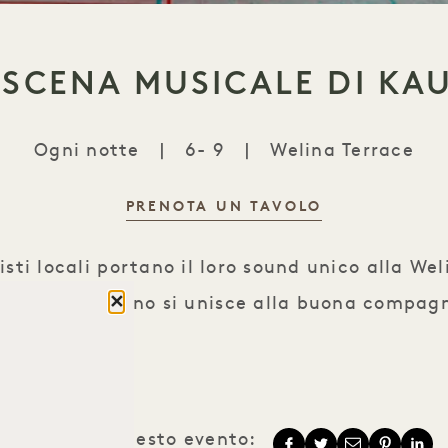
 SCENA MUSICALE DI KAU
Ogni notte
|
6- 9
|
Welina Terrace
PRENOTA UN TAVOLO
La scena musicale di Kauaʻi
sti locali portano il loro sound unico alla We
Chiudere
vista sull’oceano si unisce alla buona compag
Condividi questo evento: