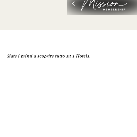
Siate i primi a scoprire tutto su 1 Hotels.
Nome
Cognome
Email
Accetto i
termini e le condizioni
e l'
informativa sulla
privacy*
.
Accordati