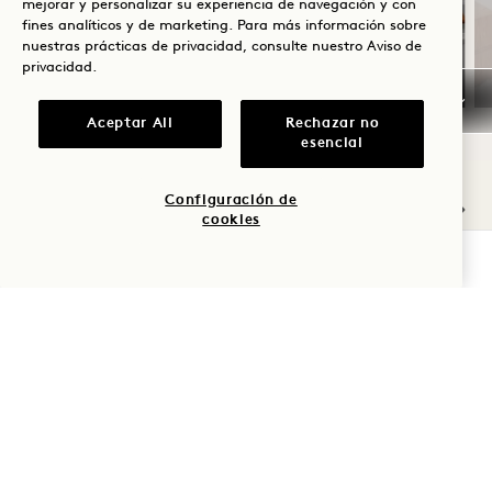
mejorar y personalizar su experiencia de navegación y con
Válido para estancias del 20 de julio al 31
fines analíticos y de marketing. Para más información sobre
nuestras prácticas de privacidad, consulte nuestro
Aviso de
de octubre de 2026
privacidad
.
Aceptar All
Rechazar no
esencial
NaN / 10
Configuración de
cookies
COMPROBAR DISPONIBILIDAD
OTRAS HABITACIONES QUE
LE PUEDEN GUSTAR