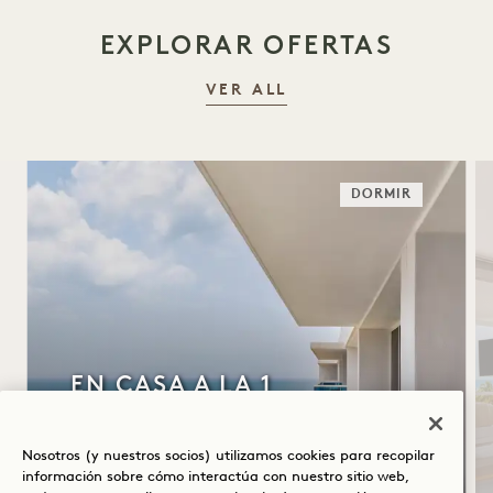
EXPLORAR OFERTAS
VER ALL
DORMIR
EN CASA A LA 1
Desayuno buffet diario
Nosotros (y nuestros socios) utilizamos cookies para recopilar
Aparcamiento gratuito con servicio de
información sobre cómo interactúa con nuestro sitio web,
aparcacoches