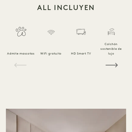
ALL INCLUYEN
Colchón
sostenible de
Ro
Admite mascotas
WiFi gratuito
HD Smart TV
lujo
1 / 14