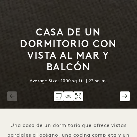
CASA DE UN
DORMITORIO CON
VISTA AL MAR Y
BALCÓN
Average Size: 1000 sq.ft. | 92 sq.m.
1 / 7
Una casa de un dormitorio que ofrece vistas
parciales al océano, una cocina completa y un