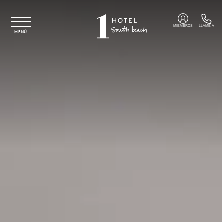
Ir al contenido principal
MIEMBROS
LLAME A
MENÚ