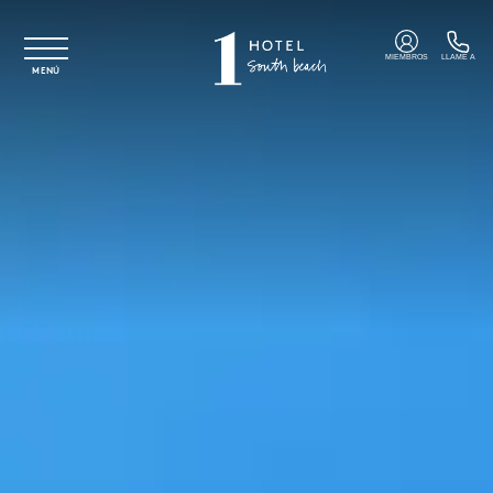
Ir al contenido principal
MIEMBROS
LLAME A
MENÚ