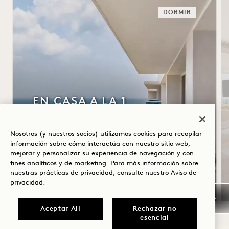
DORMIR
EN CASA A LA 1
Desayuno buffet diario
Nosotros (y nuestros socios) utilizamos cookies para recopilar
Aparcamiento gratuito con servicio de
información sobre cómo interactúa con nuestro sitio web,
aparcacoches
mejorar y personalizar su experiencia de navegación y con
Válido para estancias del 20 de julio al 31
fines analíticos y de marketing. Para más información sobre
nuestras prácticas de privacidad, consulte nuestro
Aviso de
de octubre de 2026
privacidad
.
Aceptar All
Rechazar no
esencial