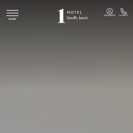
Ir al contenido principal
MIEMBROS
LLAME A
MENÚ