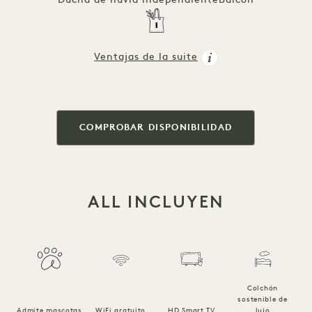
Ducha de lluvia independiente
Balcón
Ventajas de la suite
COMPROBAR DISPONIBILIDAD
ALL INCLUYEN
Colchón
sostenible de
Ro
Admite mascotas
WiFi gratuito
HD Smart TV
lujo