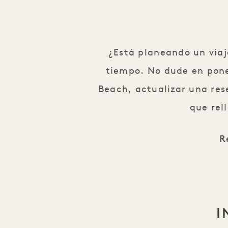
¿Está planeando un via
tiempo. No dude en pone
Beach, actualizar una rese
que rel
R
I