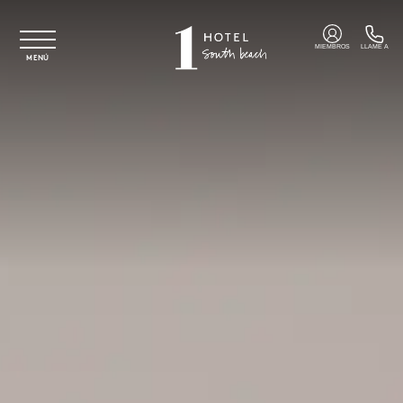
Ir al contenido principal
MIEMBROS
LLAME A
MENÚ