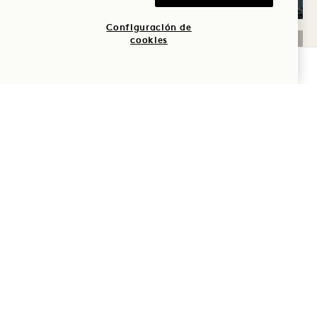
Configuración de
cookies
DORMIR
COMPROBAR DISPONIBILIDAD
SOLSTICIO DE VERANO
Hasta un 30 % de descuento en tu
estancia
Una botella de vino rosado