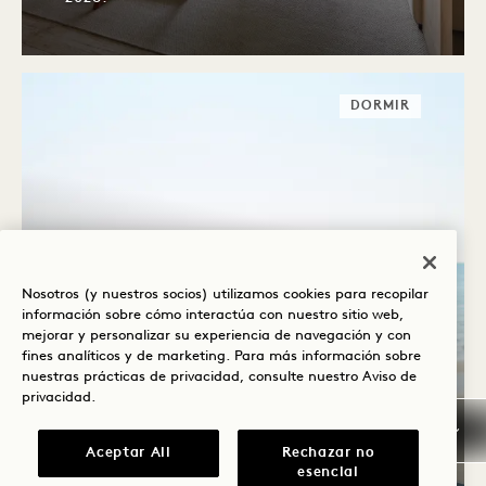
DORMIR
LUNA DE MIEL DE BEBÉ A
Nosotros (y nuestros socios) utilizamos cookies para recopilar
información sobre cómo interactúa con nuestro sitio web,
LA 1
mejorar y personalizar su experiencia de navegación y con
fines analíticos y de marketing. Para más información sobre
Almohada ajustable Keep-Cool para
nuestras prácticas de privacidad, consulte nuestro
Aviso de
privacidad
.
embarazadas de Frida Mom
Wave Cabana
Aceptar All
Rechazar no
Bamford Spa Treatment
esencial