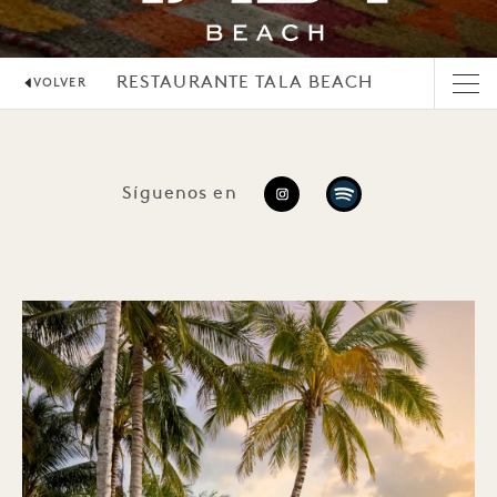
RESTAURANTE TALA BEACH
VOLVER
Síguenos en
https://www.instagram
https://open.spo
si=89504093d0d84