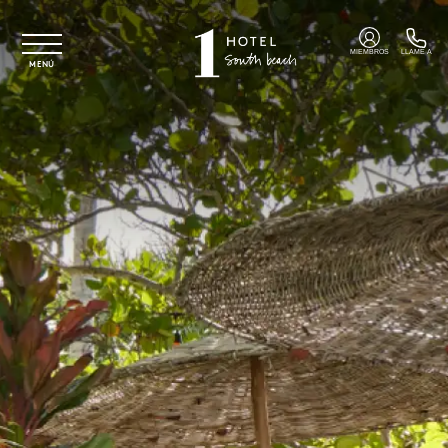
Ir al contenido principal
MIEMBROS
LLAME A
MENÚ