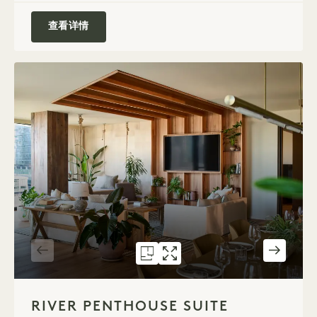
Parkhouse Suite
查看详情
5086号户型图
5086画廊
RIVER PENTHOUSE 
RIVER PENTHOUSE
1 / 6
RIVER PENTHOUSE SUITE