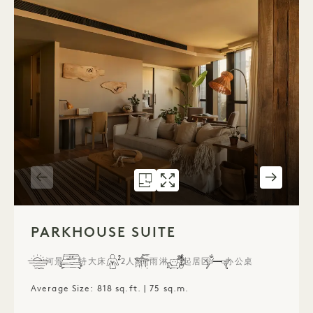
5085号户型图
5085画廊
PARKHOUSE SUITE
PARKHOUSE SUITE
1 / 7
PARKHOUSE SUITE
河景
特大床
2人
雨淋
起居区
办公桌
Average Size: 818 sq.ft. | 75 sq.m.