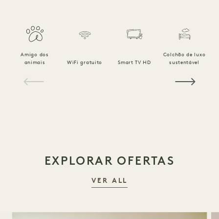
Amigo dos
Colchão de luxo
R
animais
WiFi gratuito
Smart TV HD
sustentável
1 / 18
EXPLORAR OFERTAS
VER ALL