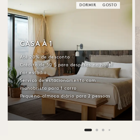
DORMIR
GOSTO
CASA À 1
Até 20% de desconto
Crédito de 50 $ para despesas no hotel
por estadia
Serviço de estacionamento com
manobrista para 1 carro
Pequeno-almoço diário para 2 pessoas