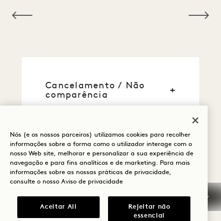
NaN / 12
Cancelamento / Não
comparência
Informações gerais sobre
reservas
Nós (e os nossos parceiros) utilizamos cookies para recolher
informações sobre a forma como o utilizador interage com o
nosso Web site, melhorar e personalizar a sua experiência de
Cartões de crédito
navegação e para fins analíticos e de marketing. Para mais
informações sobre as nossas práticas de privacidade,
consulte o nosso
Aviso de privacidade
Chegada antecipada /
Partida tardia
Aceitar All
Rejeitar não
essencial