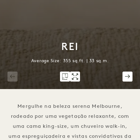
REI
Average Size: 355 sq.ft. | 33 sq.m.
1 / 6
Mergulhe na beleza serena Melbourne,
rodeado por uma vegetação relaxante, com
uma cama king-size, um chuveiro walk-in,
uma espreguiçadeira e vistas convidativas da