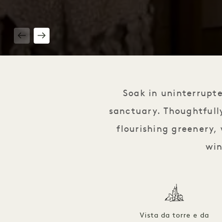
1 / 8
Soak in uninterrupte
sanctuary. Thoughtfully
flourishing greenery,
win
Vista da torre e da