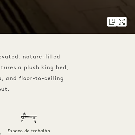
evated, nature-filled
atures a plush king bed,
, and floor-to-ceiling
out.
Espaço de trabalho
a