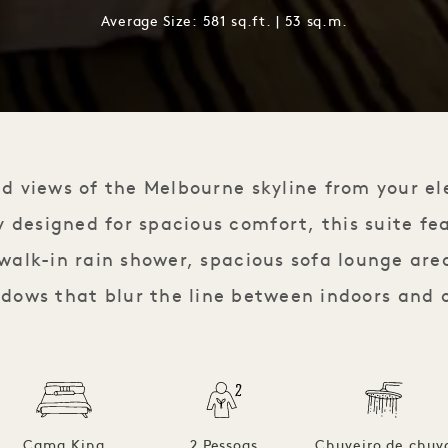
Average Size: 581 sq.ft. | 53 sq.m.
d views of the Melbourne skyline from your el
 designed for spacious comfort, this suite fe
 walk-in rain shower, spacious sofa lounge area
dows that blur the line between indoors and 
Cama King
2 Pessoas
Chuveiro de chuv