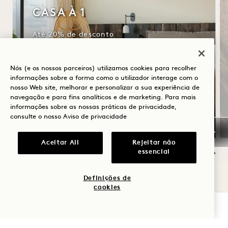
CASA À 1
Até 20% de desconto
Crédito de 50 $ para despesas no hotel
por estadia
Nós (e os nossos parceiros) utilizamos cookies para recolher
Serviço de estacionamento com
informações sobre a forma como o utilizador interage com o
manobrista para 1 carro
nosso Web site, melhorar e personalizar a sua experiência de
navegação e para fins analíticos e de marketing. Para mais
Pequeno-almoço diário para 2 pessoas
informações sobre as nossas práticas de privacidade,
consulte o nosso
Aviso de privacidade
Aceitar All
Rejeitar não
essencial
NaN / 12
Definições de
cookies
VERIFICAR DISPONIBILIDADE