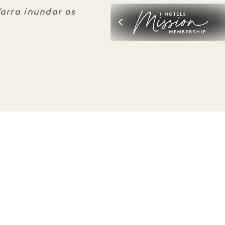
Yarra inundar os
Seja o primeiro a saber tudo sobre 1 Hotels.
Nome próprio
Apelido