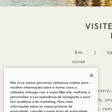
VISIT
Em
|
Va
curso
Nós (e os nossos parceiros) utilizamos cookies para
recolher informações sobre a forma como o
Visite o Centro
utilizador interage com o nosso Web site, melhorar e
personalizar a sua experiência de navegação e para
beira do rio, o
fins analíticos e de marketing. Para mais
informações sobre as nossas práticas de
exposições, con
privacidade, consulte o nosso
Aviso de privacidade