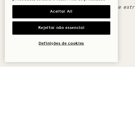
imponente estru
Aceitar All
Rejeitar não essencial
Definições de cookies
1 Hotel Melbourne
9 Maritime Place
Políticas
Melbourne
VIC
Acessibilidade
3008
Imprensa