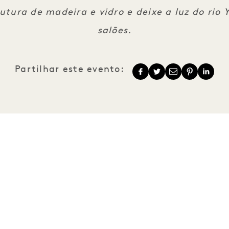
tura de madeira e vidro e deixe a luz do rio 
salões.
Partilhar este evento:
1 Hotels
As nossas
Mission
localizações
Junte-se à nossa
A nossa história
equipa