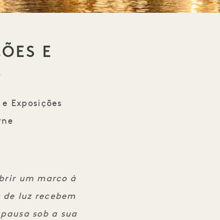
ÇÕES E
E
 e Exposições
rne
s Melbourne
obrir um marco à
s de luz recebem
 pausa sob a sua