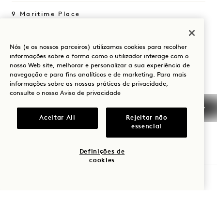
9 Maritime Place
Melbourne
VIC
3008
Austrália
Nós (e os nossos parceiros) utilizamos cookies para recolher
informações sobre a forma como o utilizador interage com o
Hotel:
nosso Web site, melhorar e personalizar a sua experiência de
+61 3 7053 0888
navegação e para fins analíticos e de marketing. Para mais
informações sobre as nossas práticas de privacidade,
Reservas:
consulte o nosso
Aviso de privacidade
+61 3 7053 0888
Melbourne
Contactar-nos
Aceitar All
Rejeitar não
essencial
Políticas
FAQs
Acessibilidade
CarreirasMelbourne
Definições de
Imprensa
cookies
VERIFICAR DISPONIBILIDADE