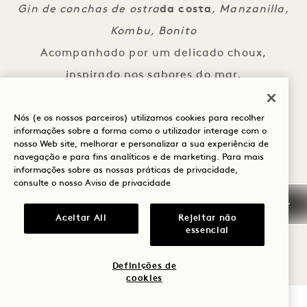
Gin de conchas de ostra
da costa
, Manzanilla,
Kombu, Bonito
Acompanhado por um delicado choux,
inspirado nos sabores do mar.
Nós (e os nossos parceiros) utilizamos cookies para recolher
Vodka Beluga
seca
, cacau, semente de acácia,
informações sobre a forma como o utilizador interage com o
nosso Web site, melhorar e personalizar a sua experiência de
noz preta
navegação e para fins analíticos e de marketing. Para mais
informações sobre as nossas práticas de privacidade,
Acompanhada por uma porção de mousse de
consulte o nosso
Aviso de privacidade
chocolate preto, para um final rico e
Aceitar All
Rejeitar não
indulgente.
essencial
Definições de
Partilhar este evento:
cookies
VERIFICAR DISPONIBILIDADE