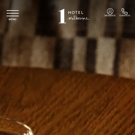
Saltar para o conteúdo principal
MEMBROS
CHAMADA
MENU