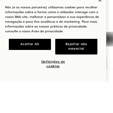
Imprensa
Nós (e os nossos parceiros) utilizamos cookies para recolher
informações sobre a forma como o utilizador interage com o
nosso Web site, melhorar e personalizar a sua experiência de
navegação e para fins analíticos e de marketing. Para mais
informações sobre as nossas práticas de privacidade,
consulte o nosso
Aviso de privacidade
1 Hotels
Aceitar All
Rejeitar não
As nossas localizações
Mission
essencial
Seja o primeiro a saber tudo sobre 1 Hotels.
A nossa história
Junte-se à nossa
Nome próprio
Definições de
Sustentabilidade
equipa
cookies
The Field Guide
1 Homes
VERIFICAR DISPONIBILIDADE
Apelido
Imprensa
Desenvolvimento
Loja Goodthings
Contactar-nos
Correio eletrónico
Aceito os
Termos e Condições
e a
Política de Privacidade
*
De acordo