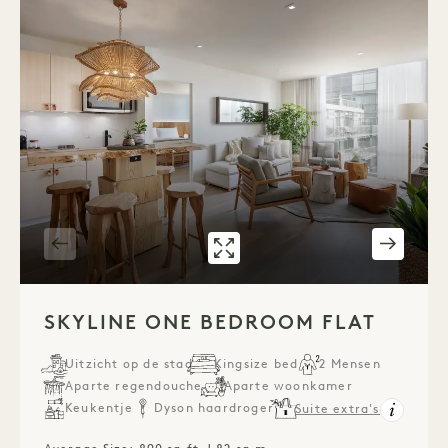
GALERIE 539
SKYLINE ONE BE
1 / 3
SKYLINE ONE BEDROOM FLAT
Uitzicht op de stad
Kingsize bed
2 Mensen
Aparte regendouche
Aparte woonkamer
Keukentje
Dyson haardroger
Suite extra's