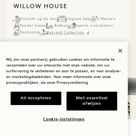
WILLOW HOUSE
Uitzicht op de stad
Kingsize bed
2 Mensen
Poeder kamer
Balkon
Aparte woonkamer
Keukentje
Retreat Collection
Average Size: 1215 sq.ft. | 112 sq.m.
Wij (en onze partners) gebruiken cookies om informatie te
verzamelen over uw interactie met onze website, om uw
Willow House
Details bekijken
surfervaring te verbeteren en aan te passen, en voor analyse-
en marketingdoeleinden. Voor meer informatie over onze
privacypraktijken, zie onze
Privacyverklaring
All accepteren
Niet-essentieel
afwijzen
Cookie-instellingen
BESCHIKBAARHEID CONTROLEREN