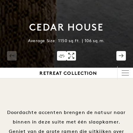
CEDAR HOUSE
Average Size: 1150 sq.ft. | 106 sq.m.
1 / 4
RETREAT COLLECTION
Doordachte accenten brengen de natuur naar
binnen in deze suite met één slaapkamer.
Geniet van de grote ramen die uitkijken over