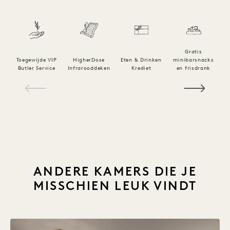
Gratis
Toegewijde VIP
HigherDose
Eten & Drinken
minibarsnacks
Butler Service
Infrarooddeken
Krediet
en frisdrank
Da
1 / 21
ANDERE KAMERS DIE JE
MISSCHIEN LEUK VINDT