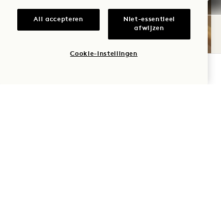
All accepteren
Niet-essentieel
afwijzen
Cookie-instellingen
BOEK NU
SPA SERENITEIT
Kom tot rust met de luxueuze, kenmerkende
behandelingen in Bamford Wellness Spa,
zorgvuldig op maat gemaakt om uw innerlijke
glans te laten ontwaken en herstellen.