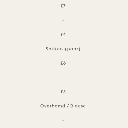
£7
-
£4
Sokken (paar)
£6
-
£3
Overhemd / Blouse
-