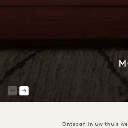
M
1 / 5
Ontspan in uw thuis we