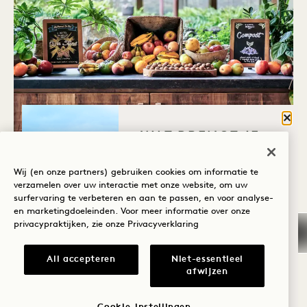
Sluit
WAT BRENGT JE
NAAR HANALEI
BAY?
Wij (en onze partners) gebruiken cookies om informatie te
verzamelen over uw interactie met onze website, om uw
surfervaring te verbeteren en aan te passen, en voor analyse-
DUURZAAMHEID VAN
Wellness
en marketingdoeleinden. Voor meer informatie over onze
VOEDSEL
privacypraktijken, zie onze
Privacyverklaring
Golf
Romantiek
Het culinaire team van het hotel is trots op
All accepteren
Niet-essentieel
afwijzen
hun relaties met de lokale boeren en
Tijd met het
leveranciers die hun keukens voorzien van
gezin