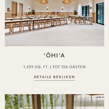
ʻŌHIʻA
1.239 SQ. FT. | TOT 156 GASTEN
DETAILS BEKIJKEN