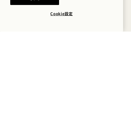
コディゴ・ブ
50ミリリットル
ランコ
Cookie設定
テキーラ 15
カサミゴス・ブ
50ミリリットル
ランコ
15. テキーラ
ザカ
50ミリリットル
パ
ラム
15
ヘンドリッ
50ミリリットル
クス
ジン 15
ホイッスルピ
50ミリリットル