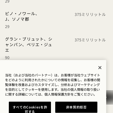
29
ピノ・ノワール、
375ミリリットル
J、ソノマ郡
29
グラン・ブリュット、シ
375ミリリットル
ャンパン、ペリエ・ジュ
エ
90
スピリッツ
当社（および当社のパートナー）は、お客様が当社ウェブサイト
をどのように利用されたかについての情報を収集し、お客様の閲
覧体験を改善およびカスタマイズし、分析およびマーケティング
グレイグ
50ミリリットル
を目的としてクッキーを使用します。当社の個人情報の取り扱い
ース
に関する詳細については、
個人情報保護方針を
ご覧ください。
ウォッカ
15
すべてのCookiesを許
非本質的拒否
可する