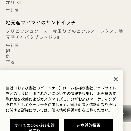
オリ 31
牛乳屋
地元産マヒマヒのサンドイッチ
グリビッシュソース、赤玉ねぎのピクルス、レタス、地
元産チャバタブレッド 28
牛乳屋
卵
魚
下地
グリルしたAllホットドッグ
ハウス・ザワークラウト、チャウチャウ 19
当社（および当社のパートナー）は、お客様が当社ウェブサイト
をどのように利用されたかについての情報を収集し、お客様の閲
グリルド・チーズ
覧体験を改善およびカスタマイズし、分析およびマーケティング
を目的としてクッキーを使用します。当社の個人情報の取り扱い
チャラブレッド、アメリカンチーズ 20
に関する詳細については、
個人情報保護方針を
ご覧ください。
牛乳屋
すべてのCookiesを許
非本質的拒否
可する