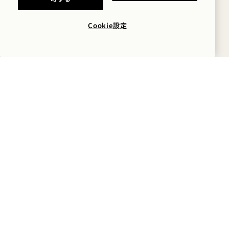
タコス
チキン・ティンガ・タコス
Cookie設定
ケージフリー鶏もも肉、スパイス、トマト、ライム、コ
ーントルティーヤ28
ビーフ・タコス
CBSブレンド、ビリア調味料、白タマネギ、コリアンダ
ー、コーントルティーヤ、ライム30
キッズメニュー
お好みのケトルチップスまたはフレッシュフルーツ
付きAll
キッズ・ホットドッグ