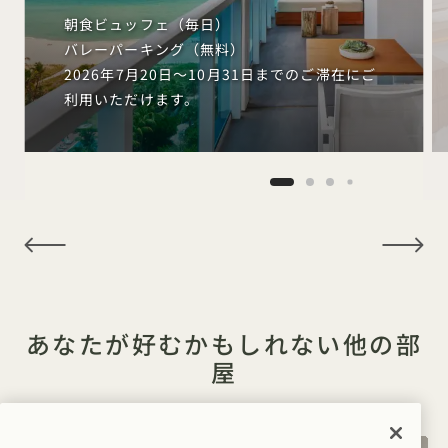
朝食ビュッフェ（毎日）
バレーパーキング（無料）
2026年7月20日～10月31日までのご滞在にご
利用いただけます。
NaN / 10
あなたが好むかもしれない他の部
屋