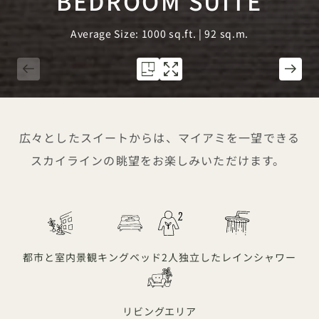
BEDROOM SUITE
Average Size: 1000 sq.ft. | 92 sq.m.
1 / 4
広々としたスイートからは、マイアミを一望できる
スカイラインの眺望をお楽しみいただけます。
都市と室内景観
キングベッド
2人
独立したレインシャワー
リビングエリア