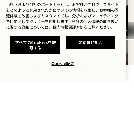
当社（および当社のパートナー）は、お客様が当社ウェブサイト
をどのように利用されたかについての情報を収集し、お客様の閲
覧体験を改善およびカスタマイズし、分析およびマーケティング
を目的としてクッキーを使用します。当社の個人情報の取り扱い
に関する詳細については、
個人情報保護方針を
ご覧ください。
すべてのCookiesを許
非本質的拒否
可する
Cookie設定
空室状況を確認する
間取り図 1278
ギャラリー 1278
オーシャンフロントの
オーシャンフ
1 / 5
バルコニー付きオーシャンフロント
1ベッドルームスイート
オーシャンフロント
キングベッド
2人
独立したレインシャワー
バルコニー
スイートルーム特典