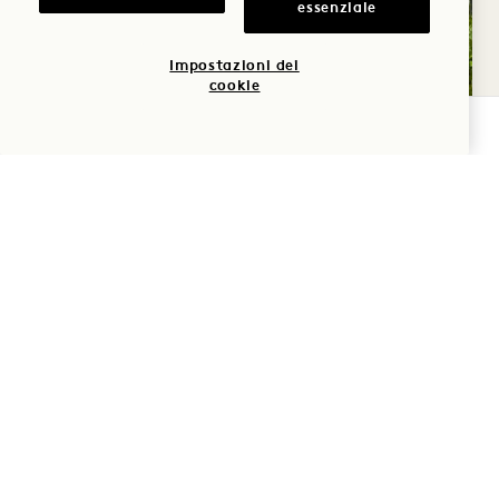
essenziale
Impostazioni dei
cookie
VERIFICA LA DISPONIBILITÀ
PROSPERITÀ
Crescere in modo consapevole e
transnazionale
Il nostro santuario è la prova vivente che
l'ospitalità di lusso, la vita in città e la
legittima sostenibilità possono coesistere.
Abbiamo trascorso anni a raccogliere dati
sulle emissioni di anidride carbonica, sul