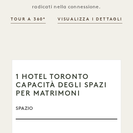
radicati nella connessione.
TOUR A 360°
VISUALIZZA I DETTAGLI
1 HOTEL TORONTO
CAPACITÀ DEGLI SPAZI
PER MATRIMONI
SPAZIO
TETTO
DIMENSIONI
BANQUET
RICEVIMENTO
TEATRO
QUADRO