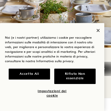
Noi (e i nostri partner) utilizziamo i cookie per raccogliere
informazioni sulle modalità di interazione con il nostro sito
web, per migliorare e personalizzare la vostra esperienza di
navigazione e per scopi analitici e di marketing. Per ulteriori
informazioni sulle nostre pratiche in materia di privacy,
FELICI E CONTENTI
consultare la nostra
Informativa sulla privacy
.
Cocktail di benvenuto, cena di tre portate e
Accetta All
Rifiuto Non
essenziale
bevande.
Questo pacchetto include anche una
Impostazioni dei
cookie
degustazione di menu personalizzati per due
VERIFICA LA DISPONIBILITÀ
persone, una notte di pernottamento per la