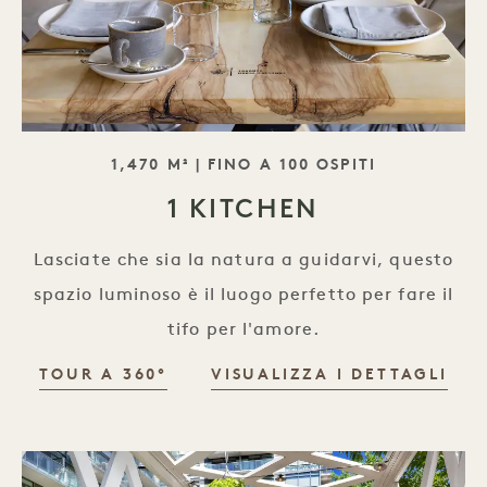
SLOGAN
1,470 M² | FINO A 100 OSPITI
1 KITCHEN
Lasciate che sia la natura a guidarvi, questo
spazio luminoso è il luogo perfetto per fare il
tifo per l'amore.
TOUR A 360°
VISUALIZZA I DETTAGLI