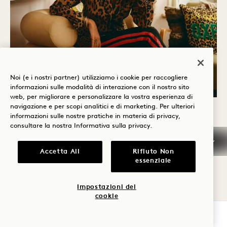
Noi (e i nostri partner) utilizziamo i cookie per raccogliere
informazioni sulle modalità di interazione con il nostro sito
web, per migliorare e personalizzare la vostra esperienza di
navigazione e per scopi analitici e di marketing. Per ulteriori
INFORMAZIONI SU CERCLE
informazioni sulle nostre pratiche in materia di privacy,
consultare la nostra
Informativa sulla privacy
.
Cercle è stata fondata da Coco Baraer
Accetta All
Rifiuto Non
Panazza, un'imprenditrice con sede a Londra,
essenziale
che in oltre 10 anni di vita nomade all'estero
Impostazioni dei
ha capito come fare le valigie e vivere fuori
cookie
casa possa aggiungere stress a qualsiasi
VERIFICA LA DISPONIBILITÀ
viaggio. Coco ha rapidamente riconosciuto i