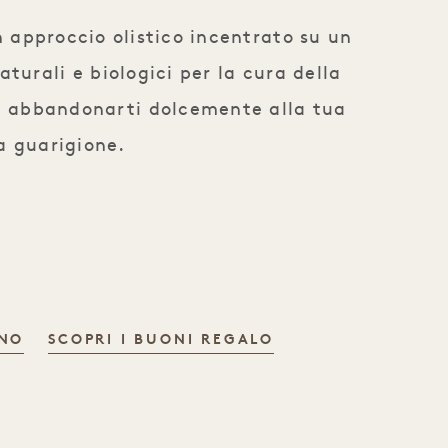
un approccio olistico incentrato su un
turali e biologici per la cura della
di abbandonarti dolcemente alla tua
ra guarigione.
RNO
SCOPRI I BUONI REGALO