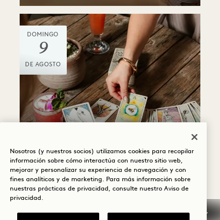
DOMINGO
9
DE AGOSTO
Watr en el 1 Rooftop
LECTURA DE CARTAS
Nosotros (y nuestros socios) utilizamos cookies para recopilar
DEL ESPÍRITU ANIMAL
información sobre cómo interactúa con nuestro sitio web,
mejorar y personalizar su experiencia de navegación y con
Domingos
fines analíticos y de marketing. Para más información sobre
nuestras prácticas de privacidad, consulte nuestro
Aviso de
privacidad
.