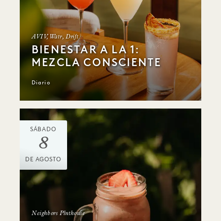
AVIV, Watr, Drift
BIENESTAR A LA 1:
MEZCLA CONSCIENTE
Diario
SÁBADO
8
DE AGOSTO
Neighbors Plnthouse