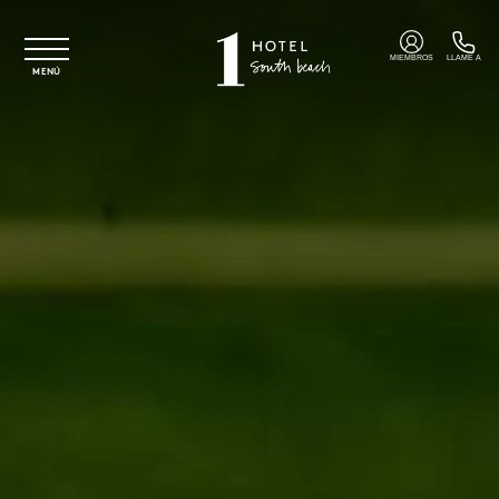
Ir al contenido principal
MIEMBROS
LLAME A
MENÚ