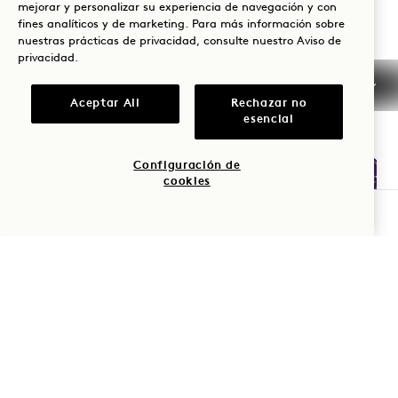
mejorar y personalizar su experiencia de navegación y con
+1 833 625 3111
fines analíticos y de marketing. Para más información sobre
nuestras prácticas de privacidad, consulte nuestro
Aviso de
South Beach
Contacto
privacidad
.
Políticas
Prensa
Admite mascotas
Preguntas frecuentes
Aceptar All
Rechazar no
esencial
Accesibilidad
Configuración de
cookies
COMPROBAR DISPONIBILIDAD
1 Hotels
Nuestras sedes
Mission
Sea el primero en enterarse de todo sobre 1 Hotels.
Nuestra historia
Únete a nuestro
Nombre
Sostenibilidad
equipo
The Field Guide
1 Homes
Apellido
Pulse
Desarrollo