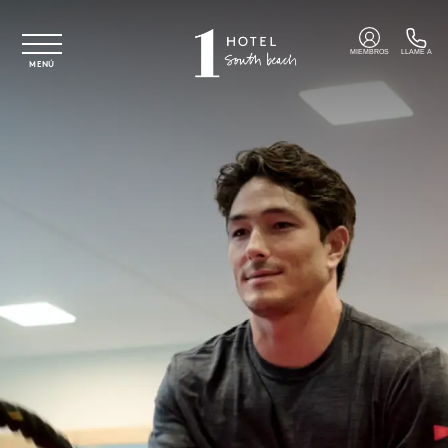
Ir al contenido principal
MIEMBROS
LLAME A
MENÚ