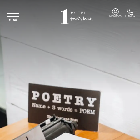
Ir al contenido principal
MIEMBROS
LLAME A
MENÚ