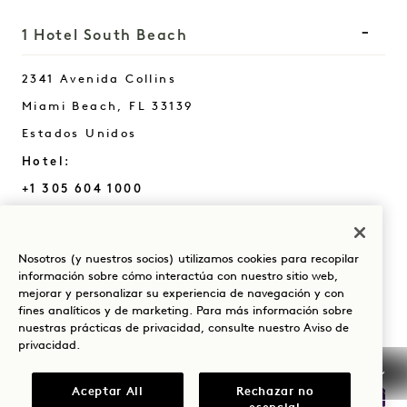
1 Hotel South Beach
2341 Avenida Collins
Miami Beach
,
FL
33139
Estados Unidos
Hotel:
+1 305 604 1000
Reservas:
+1 833 625 3111
Nosotros (y nuestros socios) utilizamos cookies para recopilar
South Beach
Contacto
información sobre cómo interactúa con nuestro sitio web,
mejorar y personalizar su experiencia de navegación y con
Políticas
Prensa
fines analíticos y de marketing. Para más información sobre
Admite mascotas
Preguntas frecuentes
nuestras prácticas de privacidad, consulte nuestro
Aviso de
privacidad
.
Accesibilidad
Aceptar All
Rechazar no