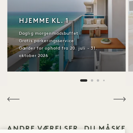
HJEMME KL. 1
Daglig morgenmadsbuffet
Gratis parkeringsservice
Gælder for ophold fra 20. juli - 31.
oktober 2026
NaN / 10
ANDRE VÆRELSER, DU MÅSKE