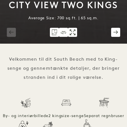
CITY VIEW TWO KINGS
Average Size: 700 sq.ft. | 65 sq.m.
1 / 4
Velkommen til dit South Beach med to King-
senge og gennemtænkte detaljer, der bringer
stranden ind i dit rolige værelse.
By- og interiørbillede
2 kingsize-senge
Separat regnbruser