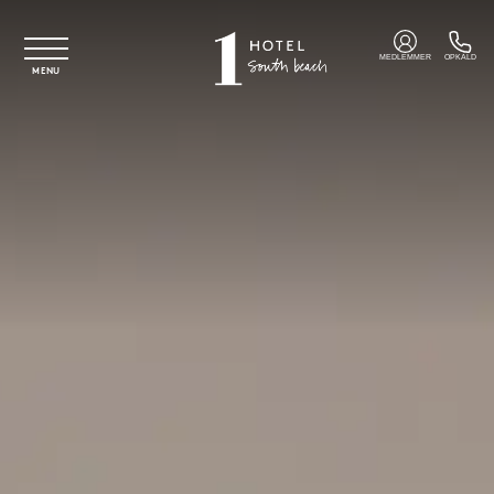
Spring til hovedindhold
MEDLEMMER
OPKALD
MENU