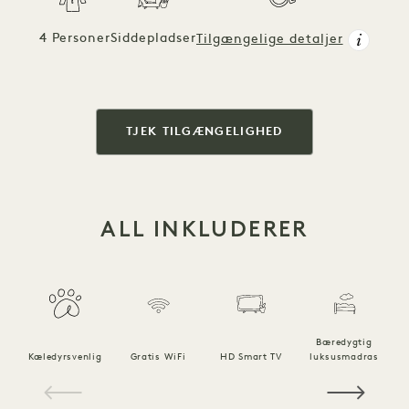
4 Personer
Siddepladser
Tilgængelige detaljer
TJEK TILGÆNGELIGHED
ALL INKLUDERER
Bæredygtig
Kæledyrsvenlig
Gratis WiFi
HD Smart TV
luksusmadras