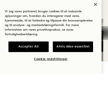
KAN LIDE
Vi (og vores partnere) bruger cookies til at indsamle
oplysninger om, hvordan du interagerer med vores
hjemmeside, til at forbedre og tilpasse din browseroplevelse
og til analyse- og markedsføringsformål. For mere
information om vores privatlivspraksis, se vores
fortrolighedserklæring
Accepter All
Afvis ikke-essentiel
Cookie-indstillinger
TJEK TILGÆNGELIGHED
GRUNDPLAN 1265
GALLERI 1265
CITY VIEW T
CITY VIEW T
1 / 3
CITY VIEW TWO QUEENS