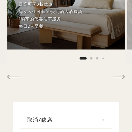
最高可享8折优惠
每次入住可获50美元酒店消费额
1辆车的代客泊车服务
每日2人早餐
NaN / 12
取消/缺席