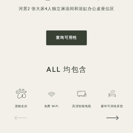
河景
2 张大床
4人
独立淋浴间和浴缸
办公桌
座位区
查询可用性
ALL 均包含
宠物友好
免费 WiFi
高清智能电视
豪华可持续床垫
1 / 18