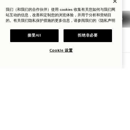
Melbourne
联系我们
我们（和我们的合作伙伴）使用 cookies 收集有关您如何与我们网
站互动的信息，改善和定制您的浏览体验，并用于分析和营销目
政策
常见问题
的。有关我们隐私保护措施的更多信息，请参阅我们的
《隐私声明
无障碍环境
Melbourne 职业生涯
新闻
接受All
拒绝非必要
Cookie 设置
查询可用性
1 Hotels
我们的地点
Mission
率先了解有关1 Hotels 的一切。
我们的故事
加入我们的团队
姓名
可持续性
1 Homes
The Field Guide
发展
姓氏
新闻
联系我们