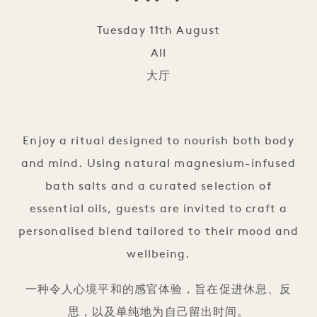
Tuesday 11th August
All
大厅
Bath Salt Blending at 1
Enjoy a ritual designed to nourish both body
and mind. Using natural magnesium-infused
bath salts and a curated selection of
essential oils, guests are invited to craft a
personalised blend tailored to their mood and
wellbeing.
一种令人心境平和的感官体验，旨在促进休息、反
思，以及单纯地为自己留出时间。