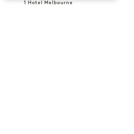
1 Hotel Melbourne
9 Maritime Place
政策
Melbourne
维多利亚州
无障碍环境
3008
新闻
澳大利亚
常见问题
酒店
Melbourne 职业
+61 3 7053 0888
生涯
预订：
+61 3 7053 0888
Melbourne
联系我们