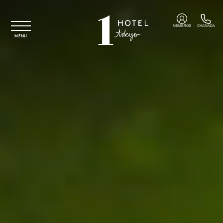
Saltar para o conteúdo principal
MEMBROS
CHAMADA
MENU