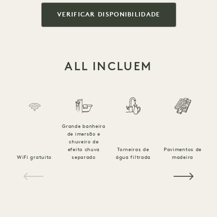
VERIFICAR DISPONIBILIDADE
ALL INCLUEM
Grande banheira
de imersão e
chuveiro de
efeito chuva
Torneiras de
Pavimentos de
Es
WiFi gratuito
separado
água filtrada
madeira
1 / 16