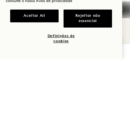
consulte o nosso
Aviso de privacidade
Average Size: 560 sq.ft. | 51 sq.m.
Aceitar All
Rejeitar não
essencial
Panoramic Tower Studio Suite
Ver pormenores
Definições de
cookies
VERIFICAR DISPONIBILIDADE
POLÍTICA DE
CANCELAMENTO
INFORMAÇÕES GERAIS
SOBRE RESERVAS