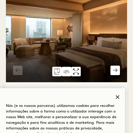
PLANTA 6072
VISITA VIRTUAL 360 6072
GALERIA 6072
SUITE ESTÚDIO NA 
SUITE EST
SUI
1 / 3
PANORAMIC TOWER STUDIO
SUITE
Nós (e os nossos parceiros) utilizamos cookies para recolher
informações sobre a forma como o utilizador interage com o
Torre e baía e cidade, vistas panorâmicas
nosso Web site, melhorar e personalizar a sua experiência de
1 cama king-size
2 adultos e 1 criança
navegação e para fins analíticos e de marketing. Para mais
Duche e banheira separados
informações sobre as nossas práticas de privacidade,