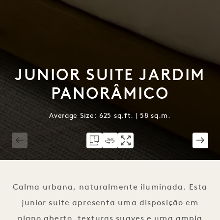
JUNIOR SUITE JARDIM
PANORÂMICO
Average Size: 625 sq.ft. | 58 sq.m.
1 / 3
Calma urbana, naturalmente iluminada. Esta
junior suite apresenta uma disposição em
plano aberto, texturas suaves e uma ampla