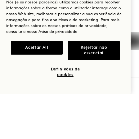
Nós (e os nossos parceiros) utilizamos cookies para recolher
Japão
informações sobre a forma como o utilizador interage com o
nosso Web site, melhorar e personalizar a sua experiência de
Hotel:
navegação e para fins analíticos e de marketing. Para mais
+81 3 6441 3040
informações sobre as nossas práticas de privacidade,
consulte o nosso
Aviso de privacidade
Reservas:
0053 165 0243
Aceitar All
Rejeitar não
essencial
+1 833 770 5111
Tokyo
Contactar-nos
Definições de
Políticas
Acessibilidade
cookies
Amigo dos animais de
Imprensa
VERIFICAR DISPONIBILIDADE
estimação
FAQs
1 Hotels
As nossas localizações
Mission
Seja o primeiro a saber tudo sobre 1 Hotels.
A nossa história
Junte-se à nossa
Nome próprio
Sustentabilidade
equipa